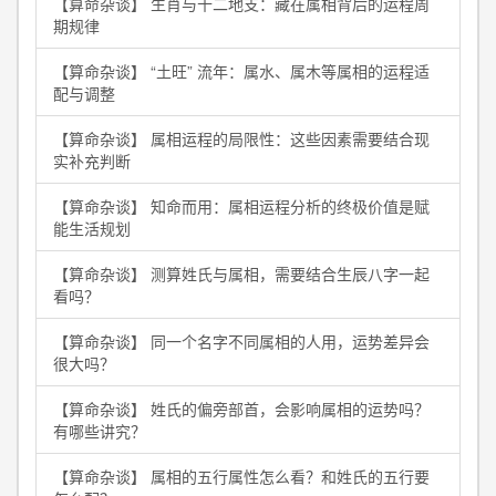
【算命杂谈】
生肖与十二地支：藏在属相背后的运程周
期规律
【算命杂谈】
“土旺” 流年：属水、属木等属相的运程适
配与调整
【算命杂谈】
属相运程的局限性：这些因素需要结合现
实补充判断
【算命杂谈】
知命而用：属相运程分析的终极价值是赋
能生活规划
【算命杂谈】
测算姓氏与属相，需要结合生辰八字一起
看吗？
【算命杂谈】
同一个名字不同属相的人用，运势差异会
很大吗？
【算命杂谈】
姓氏的偏旁部首，会影响属相的运势吗？
有哪些讲究？
【算命杂谈】
属相的五行属性怎么看？和姓氏的五行要