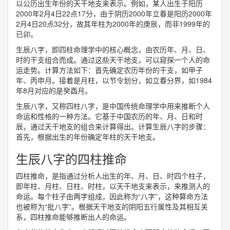
以公历出生年份的天干地支来表示。例如，某人出生于阳历
2000年2月4日22点17分，由于阴历2000年立春是阳历2000年
2月4日20点32分，故其年柱为2000年的庚辰，而非1999年的
已卯。
生辰八字，即四柱命理学中的核心概念，由农历年、月、日、
时的干支组合而成。通过这些天干地支，可以窥探一个人的命
运走势。计算方法如下：首先确定农历年份的干支，如甲子
年、丙申月。接着是月柱，以节令划分，如立春分界，如1984
年8月对应的是癸酉月。
生辰八字，又称四柱八字，是中国传统命理学中用来推断个人
命运和性格的一种方法。它基于中国农历的年、月、日和时
辰，通过天干地支的组合来计算得出。计算生辰八字的步骤：
首先，根据出生的年份确定年柱的天干地支。
生辰八字的四柱推命
四柱推命，是指通过分析人出生的年、月、日、时四个柱子，
即年柱、月柱、日柱、时柱，以天干地支来表示，来推测人的
命运。每个柱子由两字组成，因此称为“八字”，这种算命方法
也被称为“批八字”。根据天干地支的阴阳五行属性及其相互关
系，四柱推命能够推断出人的命运。