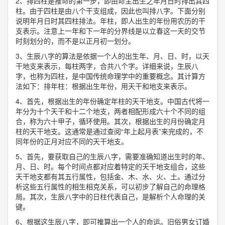
2、排四柱是推命的第一步，即由命主出生之年月日时排出其四
柱。由于四柱是由八个干支组成，因此也叫排八字。下面分别
说明年月日时其四柱排法。年柱，即人出生的年份用农历的干
支表示。注意上一年和下一年的分界线是以立春这一天的交节
时刻划分的，而不是以正月初一划分。
3、生辰八字的算法是依据一个人的出生年、月、日、时，以天
干地支来表示，每柱两字，合共八个字。详细来说，生辰八
字，也称为四柱，是中国传统命理学中的重要概念。其计算方
法如下：排年柱：根据出生年份，用天干和地支来表示。
4、首先，根据出生的年份确定年柱的天干地支。中国古代将一
年分为十个天干和十二个地支，两者相配形成六十个不同的组
合，称为六十甲子，循环使用。其次，根据出生的月份确定月
柱的天干地支。这通常是通过查阅“年上起月表”来完成的，不
同年份的正月对应不同的天干地支。
5、首先，要获取自己的生辰八字，需要准确知道出生时的年、
月、日、时。每个时间点都对应着特定的天干地支组合，这些
天干地支都有其五行属性，包括金、木、水、火、土。通过分
析这些五行属性的相生相克关系，可以初步了解自己的命理格
局。其次，生辰八字中的日柱代表自己，是解析个人命理的关
键。
6、根据这生辰八字，即可推算出一个人的命运。旧俗男女订婚