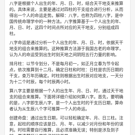
八字是根据个人出生的年、月、日、时，结合天干地支来推算
的。具体来说，主要是通过对四柱的干支组合进行分析，从而
得出一个人的命运走势。解释：八字，也称为四柱八字，是中
国传统命理学中的一种方法。八字推算基于一个人出生的年、
月、日、时，这四个时间点所对应的天干地支，分别组成四
柱。
八字命运是通过分析一个人出生的年、月、日、时，依据天干
地支的组合来推算的。这种推算方法源于我国古老的命理学，
认为人的命运受到出生时刻天地之间阴阳五行力量的影响。
排月柱：以节令划分，不是每月初一，如正月立春为节令起
点，依次推算到十二月。确定日柱和时柱：日柱是农历日期的
干支，查万年历确定。时柱则根据出生时辰对应地支，一天分
为十二个时辰，每个时辰两小时。
算八字主要是根据一个人的出生年、月、日、时，通过天干地
支的组合来推算。下面将详细介绍如何算八字。首先，要明确
的是，八字即生辰八字，是一个人出生时的干支历日期，算命
者认为从生辰八个字可推算一个人的命运。
创建命盘：通过出生日期，可以轻松确定年、月、日三柱。注
意，起柱的顺序应该是日、月、年，以减少对月份和年份的误
判。时柱需要自行推算，且必须准确无误；特别是涉及到子