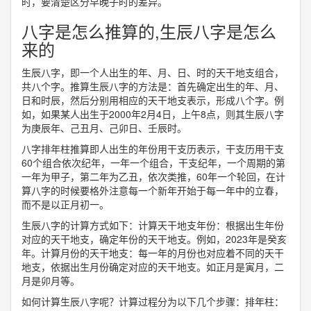
时，要清楚区分早晚子时的差异。
八字是怎么推算的,生辰八字是怎么
来的
生辰八字，即一个人出生的年、月、日、时的天干地支组合，
共八个字。推算生辰八字的方法是：首先确定出生的年、月、
日和时辰，然后分别用相应的天干地支表示，形成八个字。例
如，如果某人出生于2000年2月4日，上午8点，则其生辰八字
为庚辰年、己丑月、己卯日、壬辰时。
八字排年柱推算即人出生的年份用干支历表示，干支历用干支
60个组合依次纪年，一年一个组合，干支纪年，一个周期的第
一年为甲子，第二年为乙丑，依次类推，60年一个轮回，在计
算八字的时候要格外注意每一个新年开始于每一年中的立春，
而不是以正月初一。
生辰八字的计算方式如下：计算天干地支年份：根据出生年份
对应的天干地支，确定年份的天干地支。例如，2023年是癸亥
年。计算月份的天干地支：每一年的月份也对应着不同的天干
地支，依据出生月份确定对应的天干地支。如正月是寅月，二
月是卯月等。
如何计算生辰八字呢？计算过程分为以下几个步骤：排年柱：