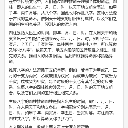
在中华传统文化中，人们通过四柱推命来理解个体的命运。四
柱，即人的出生年、月、日、时，以天干地支组合表达，如甲
子年、丙午月等，共八个字，因此也称作批八字。这种方法源
于古代的星命术，依据天干地支的阴阳五行属性，以及它们之
间的相生相克关系，预测人的命运吉凶。
四柱是指人出生的时间，即年、月、日、时。在人用天干和地
支各出一字相配合分别来表示年、月、日、时，如甲子年、丙
寅月、辛丑日、壬寅时等。每柱两字，四柱共八字，所以算命
又称“批八字”。依照天干、地支内涵阴阳五行属性之相生、相
克的关系，推测人的休咎祸福，运用四柱推算命亦称指迷算
命。
推算八字的方法遵循干支纪年历。例如，若年干为甲或己，正
月的干支为丙寅；乙或庚则为戊寅；丙或辛为庚寅；丁或壬为
壬寅；戊或癸为甲寅。每个时辰的干支也有其特定的对应关
系。生辰八字的四柱推命涉及年、月、日、时的天干地支组
合，以及它们之间的五行相生相克关系。
生辰八字的四柱推命四柱是指人出生的时间，即年、月、日、
时。在人用天干和地支各出一字相配合分别来表示年、月、
日、时，如甲子年、丙寅月、辛丑日、壬寅时等。每柱两字，
四柱共八字，所以算命又称“批八字”。
本文到这结束，希望上面文章对大家有所帮助