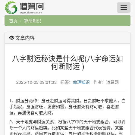
首页
算命知识
文章内容
八字财运秘诀是什么呢(八字命运如
何断财运 )
2025-10-03 09:21:33 标签：
命理知识
作者：道算网
1、财运分两种：身旺走财运可得其财。日贵财旺不求他人，白
手起家，身强财旺，发富如雷，身旺财死有财可取，喜走财
运，再遇伤官可取大财。
2、天干地支与财运关系：根据八字中的天干地支组合，可以判
断一个人的财运趋势。比如某些天干地支组合代表富贵，某些
则代表平稳。命局五行与财运：五行的平衡也会影响财运。例