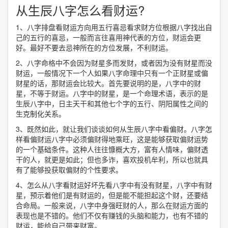
从生辰八字怎么看财运?
1、八字排盘看财运方向用五行喜忌看求财方位根据八字找出自
己的五行的喜忌，一般而言往喜用神代表的方位，财运会更
好。最好不要去忌神所在的方位发展，不利财运。
2、八字命格中不会因为财星多而发财，或者因为没有财星而没
财运，一般情况下一个人如果八字命理中只有一个正财星或偏
财星的话，那财运会比较大。首先要说明的是，八字中的财
星，不等于财运。八字中的财星，是一个命理术语，表示的是
生辰八字中，日主天干和其他七个字的五行、阴阳属性之间的
生克制化关系。
3、既然如此，就让我们谈谈如何从生辰八字中看偏财。八字怎
样看偏财运八字中必须偏财得地乘旺，这是能够获取偏财运势
的一个基础条件。这种人往往慷概大方，富有人情味，偏财透
干的人，就更是如此；但也多诈，喜欢投机牟利，所以也就具
有了能够投获取偏财的个性要求。
4、怎么从八字看财运好坏先看八字中有没有财星，八字中有财
星，预示着他们是有财运的，但是能不能担起这个财，还要结
合命局。一般来说，八字中身强旺财的人，那么在财运方面的
表现也是不错的。他们不仅有赚钱的头脑和能力，也有不错的
财运，能给自己带来财富。