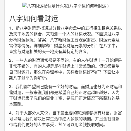
八字如何看财运
1、断八字财运是指通过分析八字命盘中的五行相生相克关系以
及天干地支的组合，来预测一个人的财运状况。下面通过八字
分析财运状况：答案：八字断财运主要观察财星、财运元素及
宫位等情况。详细解释：财星及财运元素的分析：在八字中，
直接与财运相关的天干地支有其特定的含义。
2、一些人的财运通常都是不同的，有的人在财运上一开始便是
非常不错的，有的人却是却在财运上非常差劲的。但谁都希望
自己财运好，那么在命理学中，怎样看财运好不好？下面让本
期八字测命为你解析。
3、我们都希望自己能有一个好的财运，而财运也分为正财运和
偏财运，一般来说我们都是希望自己的正财运越旺越好，因为
正财运代表了我们的事业工资，是我们正常情况下所获取的基
本薪酬。
4、对于大部分人来说，当下最重要的就是能够拥有财富，财富
可以帮助我们解决日常生活中绝大多数的烦恼。并且金钱能够
带给我们更好的人生享受，甚至可以用金钱换取时间。