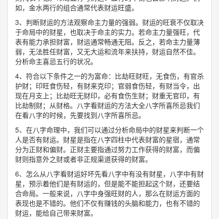
如，金水两行的组合通常代表财运旺盛。
3、判断财运的方法观察命主力量的强弱。财运的旺衰不仅取决
于命局中的财星，也取决于命主的实力。若命主力量强旺，代
表有能力承担财富，财运通常畅通无阻。反之，若命主力量薄
弱，无法胜任财富，又无大运和流年来扶持，财运自然不佳。
分析命主喜忌五行的状况。
4、符合以下条件之一的为富命：比劫旺财旺，无食伤，有官杀
护财；印旺食伤轻，有财来克印；官弱食伤轻，有财当令，出
现在月支上；比劫旺无财印，必有食伤生财；财重无官印，有
比劫制财；从财格。八字看财运的方法大全八字所喜所忌我们
在看八字的时候，先要找到八字所喜所忌。
5、在八字命理中，我们可以通过分析命局中的财星来判断一个
人是否有财运。财星是指在八字四柱中代表财富的星宿，通常
分为正财和偏财。正财主要指通过努力工作获得的财富，而偏
财则指意外之财或者非正规渠道获得的财富。
6、怎么从八字看财运好坏先看八字中有没有财星，八字中有财
星，预示着他们是有财运的，但是能不能担起这个财，还要结
合命局。一般来说，八字中身强旺财的人，那么在财运方面的
表现也是不错的。他们不仅有赚钱的头脑和能力，也有不错的
财运，能给自己带来财富。