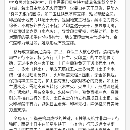
中“身强才能任财官”，日主需得印星生扶方能具备承载全局的
力量，若土日主地支无火行藏印，仅靠自身天干显象，易陷入
“身弱无根”的困境，如同玉柱缺乏基座支撑，难以擎起全局。
印星藏于地支而非透于天干，是因地支主根基，藏印之力持久
绵长，不易被外界克合干扰；若印星透于天干，虽显象明确，
但易遭财星克伐（水克火），导致印星受损，根基动摇。格局
对藏印的要求重在“有根有气”，地支藏印需为主气或中气，余
气藏印力量过弱，难以形成有效支撑。
格局成立需满足清纯、护卫、真假三大核心条件。清纯指命
局中五行不杂，核心五行（土日主、火印星）的主导地位明
确，无过多克合冲害干扰。土日主需避免天干透出强木（克
土）、多水（耗土），地支无辰戌丑未土多为患（土多需木
疏，但木过旺则反克）；火印星需无强水压制，无金多耗泄，
保持纯粹生扶之力。护卫指有五行化解对核心的克害，如土日
主遇木克，需地支藏火转化（木生火、火生土），形成流通链
条；遇水耗，需有金生水、水转生日主，避免直接冲克。真假
则关乎核心五行的虚实，土日主需在地支有辰戌丑未土根，或
火印星藏干有力，避免日主虚浮、印星无根，确保格局有实际
力量支撑。
全局五行平衡是格局成型的关键，玉柱擎天格并非单一五行
独旺，而是土日主在印星生扶下，与其他五行形成适度制衡。
土日主需旺而不亢，若地支土多成势，需有少量木来疏土，使