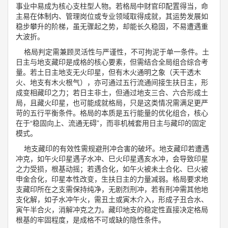
事业中易成为核心支柱型人物。若格局中财官印配置得当，命
主易在体制内、管理岗位或专业领域取得成就，其运势发展如
稳步攀升的阶梯，虽无骤起之势，却能长久稳固，不易遭遇重
大波折。
格局判定需兼顾灵活性与严谨性，不可拘泥于单一条件。土
日主与地支藏印是成格的核心要素，但需结合全局组合综合考
量。若土日主地支无火印星，但有木火通明之象（天干透木
火、地支有木火根气），亦可通过五行流通间接生扶日主，形
成变相藏印之力；若日主非土，但通过地支三合、六合形成土
局，且藏火印星，也可能成就格局，只是这类情况需满足更严
苛的五行平衡条件。格局的本质是五行能量的优化组合，核心
在于“稳固向上、流通无碍”，而非机械套用日主与藏印的固定
模式。
地支藏印的有效性需规避刑冲合害的破坏。地支藏印若遭遇
冲克，如午火印星遇子水冲、巳火印星遇亥水冲，会导致印星
之力受损，根基动摇；若遇合化，如午火被未土合化、巳火被
申金合化，印星本性改变，生扶日主的力量减弱。格局要求地
支藏印所在之支需保持纯净，无剧烈刑冲，若有刑冲需其他地
支化解，如子水冲午火，需丑土或寅木介入，形成子丑合水、
寅午半合火，消解冲克之力。藏印地支的稳定性直接决定格局
根基的牢固程度，是成格不可或缺的隐性条件。