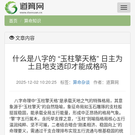
首页
算命知识
文章内容
什么是八字的 “玉柱擎天格” 日主为
土且地支透印才能成格吗
2025-12-02 10:20:25 标签：
算命杂谈
作者：道算网
八字命理中“玉柱擎天格”是承载天地之气的特殊格局，其意
象源于“玉柱擎天”的自然隐喻，象征命局如玉石雕琢的支柱般
挺拔稳固，能承载全局五行能量，形成中正昂扬的格局气象。
“擎”字五行属木，含托举支撑之意，“玉柱”则喻指格局核心五行
温润纯粹、坚不可摧，二者结合暗合“刚柔相济、稳固向上”的
命理要义，需通过干支合理排布实现五行流通与根基稳固的统