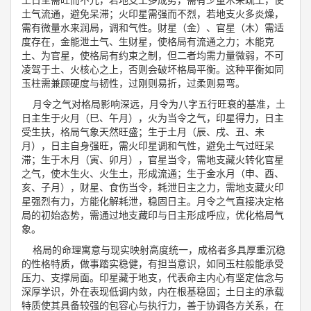
土气流通，避免呆滞；火印星需强而不烈，若地支火多炎燥，
需有微量水来润局，调和气性。财星（金）、官星（木）需适
度存在，金能泄土气、生财星，使格局有流通之力；木能克
土、为官星，使格局有约束之制，但二者均需力量微弱，不可
凌驾于土、火核心之上，否则会破坏格局平衡。这种平衡如同
玉柱需兼顾硬度与韧性，过刚则易折，过柔则易弯。
月令之气对格局影响深远，月令为八字五行旺衰的基准，土
日主生于火月（巳、午月），火为当令之气，印星得力，日主
受生扶，格局气象天然旺盛；生于土月（辰、戌、丑、未
月），日主自身强旺，需火印星调和气性，避免土气过旺呆
滞；生于木月（寅、卯月），官星当令，需地支藏火转化官星
之气，使木生火、火生土，形成流通；生于金水月（申、酉、
亥、子月），财星、食伤当令，耗泄日主之力，需地支藏火印
星强烈有力，方能化解耗泄，稳固日主。月令之气直接决定格
局的初始态势，需通过地支藏印与日主形成呼应，优化格局气
象。
格局的命理寓意与现实映射高度统一，成格者多具厚重沉稳
的性格特质，做事踏实稳健，有担当意识，如同玉柱般能承受
压力、支撑局面。印星藏于地支，代表命主内心有坚定信念与
深厚学识，外在表现低调内敛，内在根基稳固；土日主的承载
特质使其具备较强的包容心与执行力，善于协调各方关系，在