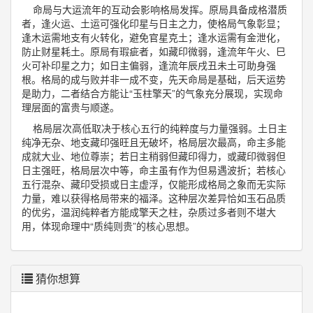
命局与大运流年的互动会影响格局发挥。原局具备成格潜质
者，逢火运、土运可强化印星与日主之力，使格局气象彰显；
逢木运需地支有火转化，避免官星克土；逢水运需有金泄化，
防止财星耗土。原局有瑕疵者，如藏印微弱，逢流年午火、巳
火可补印星之力；如日主偏弱，逢流年辰戌丑未土可助身强
根。格局的成与败并非一成不变，先天命局是基础，后天运势
是助力，二者结合方能让“玉柱擎天”的气象充分展现，实现命
理层面的富贵与顺遂。
格局层次高低取决于核心五行的纯粹度与力量强弱。土日主
纯净无杂、地支藏印强旺且无破坏，格局层次最高，命主多能
成就大业、地位尊崇；若日主稍弱但藏印得力，或藏印微弱但
日主强旺，格局层次中等，命主虽有作为但易遇波折；若核心
五行混杂、藏印受损或日主虚浮，仅能形成格局之象而无实际
力量，难以获得格局带来的福泽。这种层次差异恰如玉石品质
的优劣，温润纯粹者方能成擎天之柱，杂质过多者则不堪大
用，体现命理中“质纯则贵”的核心思想。
猜你想算