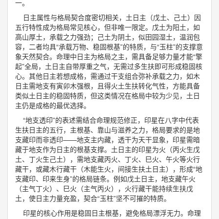
一。
日主属性与格局契合度密切相关，土日主（戊土、己土）因
五行特性成为格局常见核心，但非唯一限定。戊土为阳土，如
高山厚土，承载之力强劲；己土为阴土，似田园湿土，温润包
容，二者均具“承载万物、稳固根基”的特质，与“玉柱”的支撑意
象天然契合。命理中日主为格局之主，需具备足够力量才能“擎
起”全局，土日主自带厚重之气，无需过多生扶即可形成稳固核
心。其他日主若想成格，需通过干支组合弥补承载之力，如木
日主需地支有寅卯木强根，且得火土生扶转化气性，方能具备
类似土日主的稳固特质，但这类情况在格局中较为少见，土日
主仍是成格的最优选择。
“地支透印”的表述需结合命理规范修正，印星在八字中代表
生扶日主的五行，主根基、靠山与滋养之力，格局要求的是地
支藏印而非透印——地支主内藏，透干为天干显象，印星需暗
藏于地支作为日主的根基支撑。土日主的印星为火（丙火生戊
土、丁火生己土），需地支藏丙火、丁火、巳火、午火等火行
藏干，或藏木行藏干（木能生火，间接生扶土日主），形成“地
支藏印、印来生身”的格局链条。例如戊土日主，地支藏午火
（主气丁火）、巳火（主气丙火），火行藏干能持续生扶戊
土，使日主力量充盈，契合“玉柱”坚不可摧的特质。
印星的核心作用是稳固日主根基，避免格局漂浮无力。命理