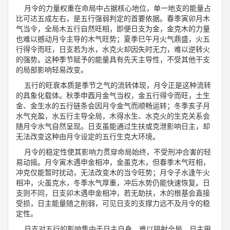
月令的力量权重在命局中占据核心地位，单一地支的能量占
比可达五成左右，是五行强弱判定的首要依据。春季寅卯月木
气当令，全局木五行自然旺相，即便日支为金，金克木的力量
也难以撼动月令主导的木气旺势；夏季巳午月火气鼎盛，火五
行得令而旺，日支若为水，水克火却因失时无力，难以逆转火
的强势。这种季节赋予的能量具有先天主导性，不受其他干支
的局部影响轻易改变。
五行的旺衰本质是季节之气的流转体现，月令正是这种流转
的具象化载体。秋季申酉月金气当权，金五行得令而旺，土生
金、金生水的五行链条会因月令金气而顺畅运转；冬季亥子月
水气充盈，水五行主导全局，木得水生、水克火的生克关系会
随月令水气自然呈现。日支虽能通过生扶或克泄影响日主，却
无法改变这种由月令设定的五行生克大环境。
月令的稳定性使其影响力贯穿命局始终，不受刑冲合害的轻
易动摇。月令寅木遇申金相冲，金虽克木，但春季木气旺相，
冲克仅能暂时扰动，无法改变木的当令旺势；月令子水逢午火
相冲，火虽克水，冬季水气厚重，冲后水势仍能快速恢复。日
支则不同，日支卯木遇申金相冲，若无助扶，木的根基会直接
受损，日主能量随之削弱，可见日支的支撑力远不及月令的稳
定性。
日支对五行的影响集中于日主自身，难以辐射全局。日主甲