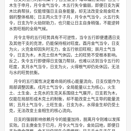
木生于申月，月令金气当令，木五行失令偏弱，即便日支为寅
木比肩帮扶，仅能增强日主自身能量，却无法改变全局金旺木
弱的整体格局；日主丙火生于子月，月令水气当令，火五行失
令，日支为午火劫财助力，也只能让日主自身稍强，不能逆转
水势旺相的全局气候。
月令主导的五行旺势具有不可逆性，当令五行即便遭遇日支
及其他干支的克泄，仍能保持相对旺度。酉月金气当令，日支
为火，火克金却因失时无力，金五行依旧旺相；辰月土气当
令，日支为木，木克土但木气休囚，土的旺势不受根本影响。
反之，失令五行即便得日支强力帮扶，也难以达到当令五行的
旺度，亥月水气当令，日支为火，火得根气却仍处休囚，无法
与水的旺势抗衡。
月令的五行属性决定着命局的核心能量流向，日支仅能作为
局部调整因素。戌月土气当令，全局能量以土为核心，火生
土、土生金、土克水的生克关系围绕土气展开，日支若为木，
仅能在局部形成木克土的制衡，却不能改变土气主导的能量流
转；丑月土气当令，土旺生金，日支为水，水得金生却仍受土
克，无法改变土金相生的核心流向。
日支的强弱影响依赖月令的能量加持，脱离月令则难以发挥
实效。日主庚金生于巳月，月令火气当令，金处囚地，即便日
支为申金强根，金五行仍因失令而偏弱；日主壬水生于午月，