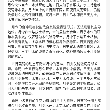
月令火气当令，水处死绝之地，日支为子水帮扶，水五行也难
脱弱势本质。月令当令的五行则不同，即便日支无帮扶，仍能
凭借时令之气保持旺相，寅月木旺，日主乙木即便日支为土，
木五行依旧旺势不减。
月令的合冲刑害仅能改变其能量表现形式，无法削弱其主导
地位。月令卯木与戌土相合，木气虽被土合绊，春季木气的旺
势本质未变，仅表现为木气疏导至土；月令子水与丑土相和，
水气虽有收纳，冬季水旺的核心格局依然稳固。日支若遇合冲
刑害，则直接丧失对日主的支撑力，日支寅木遇申金相冲，木
根受损，日主甲木的能量会直接弱化，这种影响远大于月令遭
遇的扰动。
五行强弱的动态平衡以月令为基准，日支仅能微调局部差
异。命局中火五行得月令旺相，水五行失令偏弱，日支为水虽
能增强水的局部能量，却无法改变火旺水弱的整体平衡；金五
行得月令旺势，木五行休囚，日支为木仅能让日主自身木气稍
强，不能逆转金旺木弱的全局态势。月令设定的平衡格局，如
同大地的基本地貌，日支的作用仅相当于局部的地形微调，难
以改变整体格局。
命局中各五行的生克力度均以月令为参照，日支的作用力需
结合月令权重考量。月令木旺，金克木的力度需按金在月令的