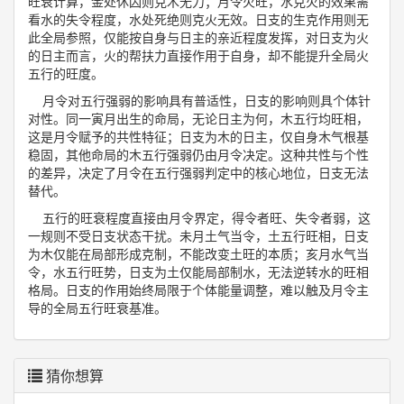
旺衰计算，金处休囚则克木无力；月令火旺，水克火的效果需
看水的失令程度，水处死绝则克火无效。日支的生克作用则无
此全局参照，仅能按自身与日主的亲近程度发挥，对日支为火
的日主而言，火的帮扶力直接作用于自身，却不能提升全局火
五行的旺度。
月令对五行强弱的影响具有普适性，日支的影响则具个体针
对性。同一寅月出生的命局，无论日主为何，木五行均旺相，
这是月令赋予的共性特征；日支为木的日主，仅自身木气根基
稳固，其他命局的木五行强弱仍由月令决定。这种共性与个性
的差异，决定了月令在五行强弱判定中的核心地位，日支无法
替代。
五行的旺衰程度直接由月令界定，得令者旺、失令者弱，这
一规则不受日支状态干扰。未月土气当令，土五行旺相，日支
为木仅能在局部形成克制，不能改变土旺的本质；亥月水气当
令，水五行旺势，日支为土仅能局部制水，无法逆转水的旺相
格局。日支的作用始终局限于个体能量调整，难以触及月令主
导的全局五行旺衰基准。
猜你想算