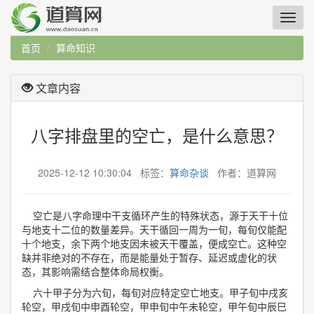
首页
算命知识
文章内容
八字排盘里的空亡，是什么意思？
2025-12-12 10:30:04 标签：
算命杂谈
作者：道算网
空亡是八字命理中干支循环产生的特殊状态，源于天干十位
与地支十二位的数量差异。天干循回一周为一旬，每旬仅能配
十个地支，余下两个地支因未被天干覆盖，便成空亡。这种空
缺并非绝对的不存在，而是能量处于暂存、延迟或虚化的状
态，其影响需结合整体命局权衡。
六十甲子分为六旬，每旬对应特定空亡地支。甲子旬中戌亥
轮空，甲戌旬中申酉轮空，甲申旬中午未轮空，甲午旬中辰巳