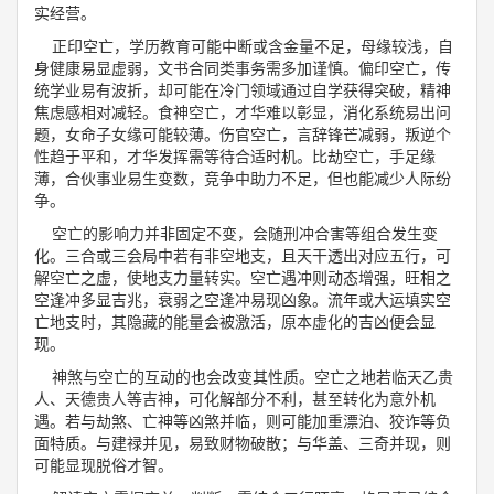
实经营。
正印空亡，学历教育可能中断或含金量不足，母缘较浅，自
身健康易显虚弱，文书合同类事务需多加谨慎。偏印空亡，传
统学业易有波折，却可能在冷门领域通过自学获得突破，精神
焦虑感相对减轻。食神空亡，才华难以彰显，消化系统易出问
题，女命子女缘可能较薄。伤官空亡，言辞锋芒减弱，叛逆个
性趋于平和，才华发挥需等待合适时机。比劫空亡，手足缘
薄，合伙事业易生变数，竞争中助力不足，但也能减少人际纷
争。
空亡的影响力并非固定不变，会随刑冲合害等组合发生变
化。三合或三会局中若有非空地支，且天干透出对应五行，可
解空亡之虚，使地支力量转实。空亡遇冲则动态增强，旺相之
空逢冲多显吉兆，衰弱之空逢冲易现凶象。流年或大运填实空
亡地支时，其隐藏的能量会被激活，原本虚化的吉凶便会显
现。
神煞与空亡的互动的也会改变其性质。空亡之地若临天乙贵
人、天德贵人等吉神，可化解部分不利，甚至转化为意外机
遇。若与劫煞、亡神等凶煞并临，则可能加重漂泊、狡诈等负
面特质。与建禄并见，易致财物破散；与华盖、三奇并现，则
可能显现脱俗才智。