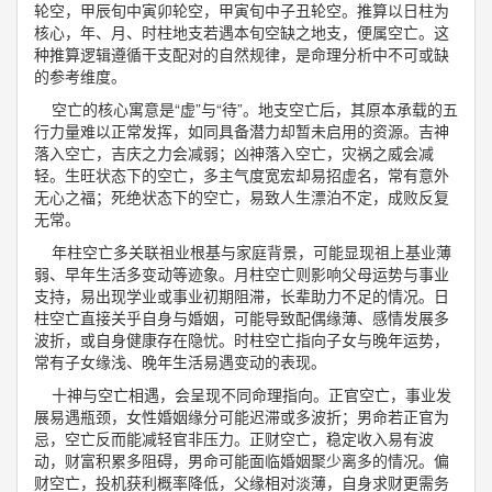
轮空，甲辰旬中寅卯轮空，甲寅旬中子丑轮空。推算以日柱为
核心，年、月、时柱地支若遇本旬空缺之地支，便属空亡。这
种推算逻辑遵循干支配对的自然规律，是命理分析中不可或缺
的参考维度。
空亡的核心寓意是“虚”与“待”。地支空亡后，其原本承载的五
行力量难以正常发挥，如同具备潜力却暂未启用的资源。吉神
落入空亡，吉庆之力会减弱；凶神落入空亡，灾祸之威会减
轻。生旺状态下的空亡，多主气度宽宏却易招虚名，常有意外
无心之福；死绝状态下的空亡，易致人生漂泊不定，成败反复
无常。
年柱空亡多关联祖业根基与家庭背景，可能显现祖上基业薄
弱、早年生活多变动等迹象。月柱空亡则影响父母运势与事业
支持，易出现学业或事业初期阻滞，长辈助力不足的情况。日
柱空亡直接关乎自身与婚姻，可能导致配偶缘薄、感情发展多
波折，或自身健康存在隐忧。时柱空亡指向子女与晚年运势，
常有子女缘浅、晚年生活易遇变动的表现。
十神与空亡相遇，会呈现不同命理指向。正官空亡，事业发
展易遇瓶颈，女性婚姻缘分可能迟滞或多波折；男命若正官为
忌，空亡反而能减轻官非压力。正财空亡，稳定收入易有波
动，财富积累多阻碍，男命可能面临婚姻聚少离多的情况。偏
财空亡，投机获利概率降低，父缘相对淡薄，自身求财更需务