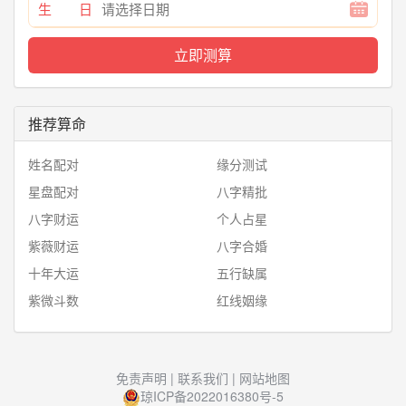
生 日
推荐算命
姓名配对
缘分测试
星盘配对
八字精批
八字财运
个人占星
紫薇财运
八字合婚
十年大运
五行缺属
紫微斗数
红线姻缘
免责声明
|
联系我们
|
网站地图
琼ICP备2022016380号-5