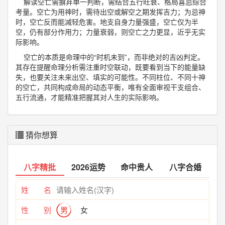
解读空亡需摒弃单一判断，需结合五行旺衰、格局喜忌综合
考量。空亡为用神时，需待出空或解空之期发挥吉力；为忌神
时，空亡反而能减轻危害。地支自身力量强盛，空亡仅为半
空，仍有部分作用力；力量衰弱，则空亡之力更显，近乎无实
际影响。
空亡的本质是命理中的“时机未到”，而非绝对的吉凶判定。
其存在提醒命理分析需注重时空联动，既要看到当下的能量缺
失，也要关注未来出空、填实的可能性。不同柱位、不同十神
的空亡，共同构成命局的动态平衡，唯有全面审视干支组合、
五行流通，才能精准把握其对人生的实际影响。
猜你想算
八字精批
2026运势
命中贵人
八字合婚
姓 名
性 别
男
女